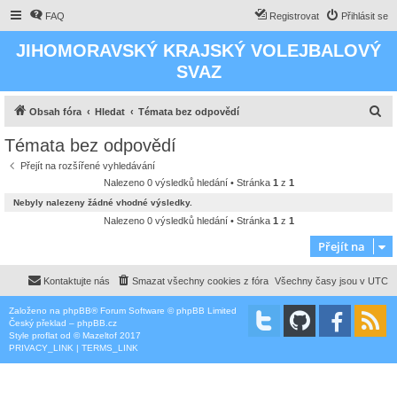
FAQ
Registrovat
Přihlásit se
JIHOMORAVSKÝ KRAJSKÝ VOLEJBALOVÝ
SVAZ
H
Obsah fóra
Hledat
Témata bez odpovědí
l
Témata bez odpovědí
e
Přejít na rozšířené vyhledávání
d
Nalezeno 0 výsledků hledání • Stránka
1
z
1
a
Nebyly nalezeny žádné vhodné výsledky.
t
Nalezeno 0 výsledků hledání • Stránka
1
z
1
Přejít na
Kontaktujte nás
Smazat všechny cookies z fóra
Všechny časy jsou v
UTC
Založeno na
phpBB
® Forum Software © phpBB Limited
Český překlad –
phpBB.cz
Style
proflat
od ©
Mazeltof
2017
PRIVACY_LINK
|
TERMS_LINK