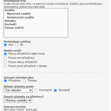
Prohledávat fóra:
Zvolte fórum nebo fóra, ve kterých chcete vyhledávat. Subfóra jsou prohledávána
automaticky, pokud nezvolíte jinak.
Prohledávat subfóra:
Ano
Ne
Hledat uvnitř:
Názvy příspěvků a jejich texty
Pouze text příspěvku
Pouze názvy příspěvků
Pouze první příspěvek v tématu
Zobrazit výsledek jako:
Příspěvky
Témata
Seřadit výsledky podle:
Vzestupně
Sestupně
Omezit výsledky na předchozí:
Zobrazit prvních:
RETURN_FIRST_EXPLAIN