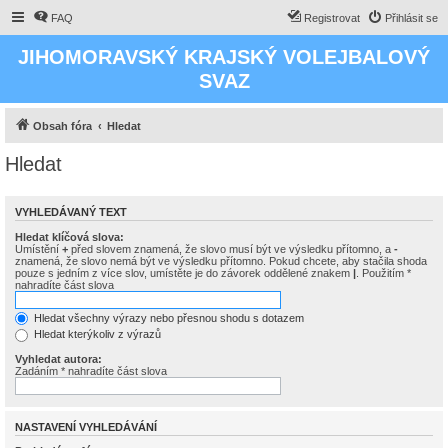
FAQ
Registrovat
Přihlásit se
JIHOMORAVSKÝ KRAJSKÝ VOLEJBALOVÝ
SVAZ
Obsah fóra
Hledat
Hledat
VYHLEDÁVANÝ TEXT
Hledat klíčová slova:
Umístění
+
před slovem znamená, že slovo musí být ve výsledku přítomno, a
-
znamená, že slovo nemá být ve výsledku přítomno. Pokud chcete, aby stačila shoda
pouze s jedním z více slov, umístěte je do závorek oddělené znakem
|
. Použitím *
nahradíte část slova
Hledat všechny výrazy nebo přesnou shodu s dotazem
Hledat kterýkoliv z výrazů
Vyhledat autora:
Zadáním * nahradíte část slova
NASTAVENÍ VYHLEDÁVÁNÍ