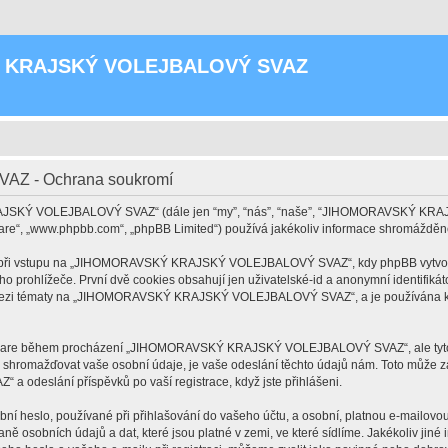
 KRAJSKÝ VOLEJBALOVÝ SVAZ
 - Ochrana soukromí
KRAJSKÝ VOLEJBALOVÝ SVAZ“ (dále jen “my”, “nás”, “naše”, “JIHOMORAVSKÝ K
tware“, „www.phpbb.com“, „phpBB Limited“) používá jakékoliv informace shromáždě
při vstupu na „JIHOMORAVSKÝ KRAJSKÝ VOLEJBALOVÝ SVAZ“, kdy phpBB vytvoří něk
 prohlížeče. První dvě cookies obsahují jen uživatelské-id a anonymní identifikát
t mezi tématy na „JIHOMORAVSKÝ KRAJSKÝ VOLEJBALOVÝ SVAZ“, a je používána k ukl
software během procházení „JIHOMORAVSKÝ KRAJSKÝ VOLEJBALOVÝ SVAZ“, ale tyto 
 shromažďovat vaše osobní údaje, je vaše odeslání těchto údajů nám. Toto může za
eslání příspěvků po vaší registrace, když jste přihlášeni.
bní heslo, používané při přihlašování do vašeho účtu, a osobní, platnou e-mailo
osobních údajů a dat, které jsou platné v zemi, ve které sídlíme. Jakékoliv