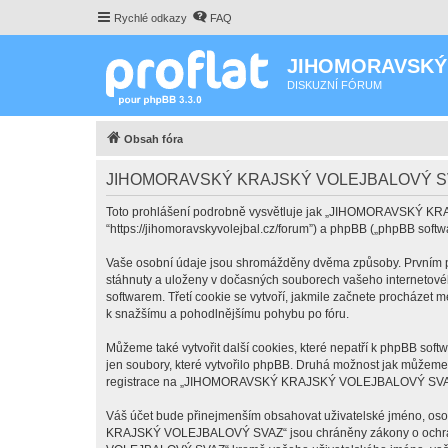
Rychlé odkazy
FAQ
JIHOMORAVSKÝ
DISKUZNÍ FÓRUM
Obsah fóra
JIHOMORAVSKÝ KRAJSKÝ VOLEJBALOVÝ SVAZ
Toto prohlášení podrobně vysvětluje jak „JIHOMORAVSKÝ 
“https://jihomoravskyvolejbal.cz/forum”) a phpBB („phpBB sof
Vaše osobní údaje jsou shromážděny dvěma způsoby. Prvním 
stáhnuty a uloženy v dočasných souborech vašeho internetového
softwarem. Třetí cookie se vytvoří, jakmile začnete procháze
k snažšímu a pohodlnějšímu pohybu po fóru.
Můžeme také vytvořit další cookies, které nepatří k phpBB 
jen soubory, které vytvořilo phpBB. Druhá možnost jak můžeme
registrace na „JIHOMORAVSKÝ KRAJSKÝ VOLEJBALOVÝ SVAZ“ a od
Váš účet bude přinejmenším obsahovat uživatelské jméno, oso
KRAJSKÝ VOLEJBALOVÝ SVAZ“ jsou chráněny zákony o ochraně 