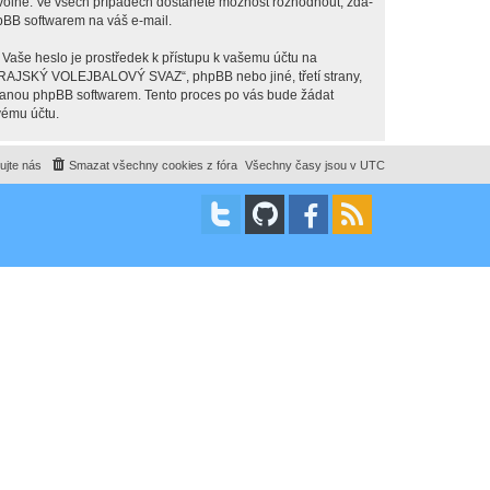
olné. Ve všech případech dostanete možnost rozhodnout, zda-
hpBB softwarem na váš e-mail.
 Vaše heslo je prostředek k přístupu k vašemu účtu na
JSKÝ VOLEJBALOVÝ SVAZ“, phpBB nebo jiné, třetí strany,
ovanou phpBB softwarem. Tento proces po vás bude žádat
vému účtu.
ujte nás
Smazat všechny cookies z fóra
Všechny časy jsou v
UTC