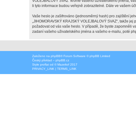
VOLEJBALOVÝ SVAZ“ kromě vašeho uživatelského jména, vašeho
li tyto informace budou veřejně zobrazitelné. Dále ve vašem ú
Vaše heslo je zašifrováno (jednosměrný hash) pro zajištění jeh
„JIHOMORAVSKÝ KRAJSKÝ VOLEJBALOVÝ SVAZ“, takže jej pečl
požadovat od vás vaše heslo. V případě, že byste zapomněli 
zadaní vašeho uživatelského jména a vašeho e-mailu, poté php
Založeno na
phpBB
® Forum Software © phpBB Limited
Český překlad –
phpBB.cz
Style
proflat
od ©
Mazeltof
2017
PRIVACY_LINK
|
TERMS_LINK