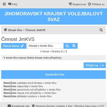
FAQ
Registrovat
Přihlásit se
JIHOMORAVSKÝ KRAJSKÝ VOLEJBALOVÝ
SVAZ
H
Obsah fóra
Činnost JmKVS
l
Činnost JmKVS
e
Hledat
Pokročilé hledání
Nové téma
d
0 témat • Stránka
1
z
1
a
V tomto fóru nejsou žádná témata nebo příspěvky.
t
Přejít na
Oprávnění fóra
Nemůžete
zakládat nová témata v tomto fóru
Nemůžete
odpovídat v tomto fóru
Nemůžete
upravovat své příspěvky v tomto fóru
Nemůžete
mazat své příspěvky v tomto fóru
Nemůžete
přikládat soubory v tomto fóru
Kontaktujte nás
Smazat všechny cookies z fóra
Všechny časy jsou v
UTC