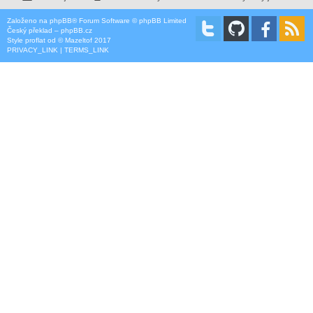
Založeno na
phpBB
® Forum Software © phpBB Limited
Český překlad –
phpBB.cz
Style
proflat
od ©
Mazeltof
2017
PRIVACY_LINK
|
TERMS_LINK