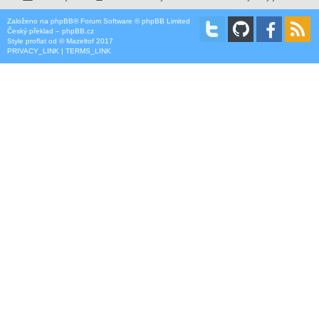
Založeno na
phpBB
® Forum Software © phpBB Limited
Český překlad –
phpBB.cz
Style
proflat
od ©
Mazeltof
2017
PRIVACY_LINK
|
TERMS_LINK