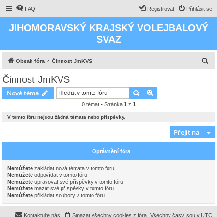
FAQ
Registrovat
Přihlásit se
JIHOMORAVSKÝ KRAJSKÝ VOLEJBALOVÝ
SVAZ
H
Obsah fóra
Činnost JmKVS
l
Činnost JmKVS
e
Hledat
Pokročilé hledání
Nové téma
d
0 témat • Stránka
1
z
1
a
V tomto fóru nejsou žádná témata nebo příspěvky.
t
Přejít na
Oprávnění fóra
Nemůžete
zakládat nová témata v tomto fóru
Nemůžete
odpovídat v tomto fóru
Nemůžete
upravovat své příspěvky v tomto fóru
Nemůžete
mazat své příspěvky v tomto fóru
Nemůžete
přikládat soubory v tomto fóru
Kontaktujte nás
Smazat všechny cookies z fóra
Všechny časy jsou v
UTC