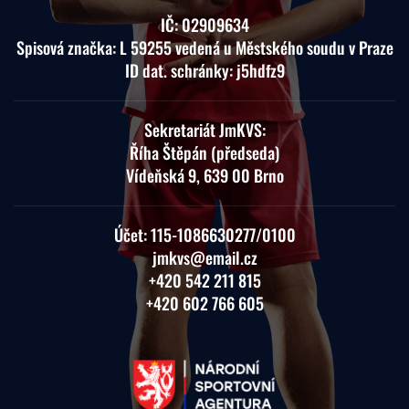
IČ: 02909634
Spisová značka: L 59255 vedená u Městského soudu v Praze
ID dat. schránky: j5hdfz9
Sekretariát JmKVS:
Říha Štěpán (předseda)
Vídeňská 9, 639 00 Brno
Účet:
115-1086630277
/0100
jmkvs@email.cz
+420 542 211 815
+420 602 766 605