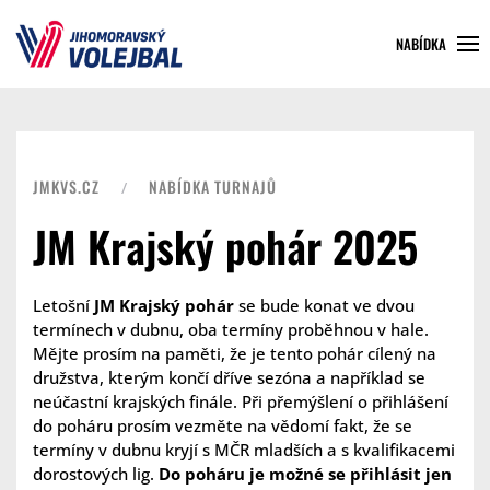
NABÍDKA
JMKVS.CZ
NABÍDKA TURNAJŮ
JM Krajský pohár 2025
Letošní
JM Krajský pohár
se bude konat ve dvou
termínech v dubnu, oba termíny proběhnou v hale.
Mějte prosím na paměti, že je tento pohár cílený na
družstva, kterým končí dříve sezóna a například se
neúčastní krajských finále. Při přemýšlení o přihlášení
do poháru prosím vezměte na vědomí fakt, že se
termíny v dubnu kryjí s MČR mladších a s kvalifikacemi
dorostových lig.
Do poháru je možné se přihlásit jen