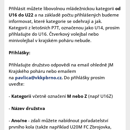
Přihlásit můžete libovolnou mládežnickou kategorii
od
U16 do U22
a na základě počtu přihlášených budeme
informovat, které kategorie se odehrají a jak.
Kategorii z letošních P7T, označenou jako U14, prosím
přihlašujte do U16. Čtverkový volejbal nebo
minivolejbal v krajském poháru nebude.
Přihlášky:
Přihlašujte družstvo odpovědí na email ohledně JM
Krajského poháru nebo emailem
na
pavlica@vkkpbrno.cz
.
Do přihlášky prosím
uveďte:
-
Kategorii
včetně označení
M nebo Z
(např U16Z)
-
Název družstva
-
Ano/ne
- zdali můžete nabídnout pořadatelství
prvního kola (takže například U20M FC Zbrojovka,