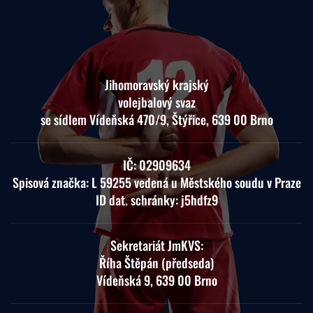
Jihomoravský krajský
volejbalový svaz
se sídlem Vídeňská 470/9, Štýřice, 639 00 Brno
IČ: 02909634
Spisová značka: L 59255 vedená u Městského soudu v Praze
ID dat. schránky: j5hdfz9
Sekretariát JmKVS:
Říha Štěpán (předseda)
Vídeňská 9, 639 00 Brno